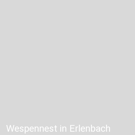
Wespennest in Erlenbach