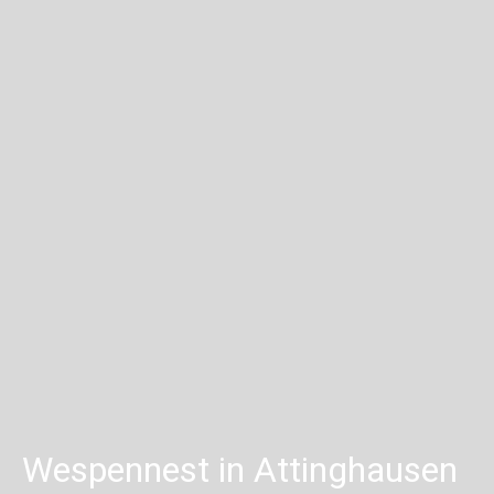
Wespennest in Attinghausen